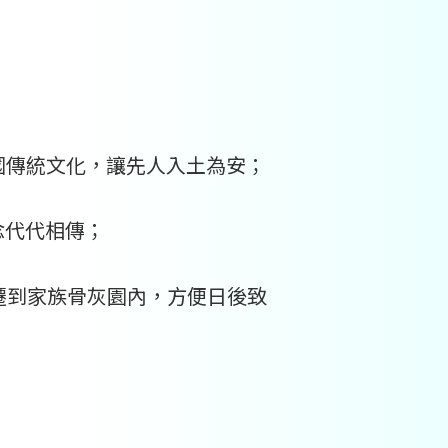
國傳統文化，讓先人入土為安；
念代代相傳；
遷到家族骨灰園內，方便日後致