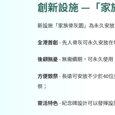
創新設施 —「家
新設施「家族骨灰園」為永久安放
全港首創
- 先人骨灰可永久安放
後顧無憂
- 無需續期，可永久使
方便致祭
- 長遠可安放不少於4
祭；
靈活特色
- 紀念碑設計可以發揮