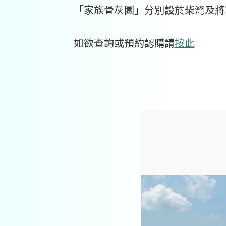
「家族骨灰園」分別設於柴灣及將軍
如欲查詢或預約認購請
按此