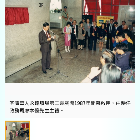
荃灣華人永遠墳場第二靈灰閣1987年開幕啟用，由時任
政務司廖本懷先生主禮。