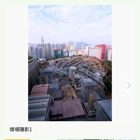
墳場隨影1