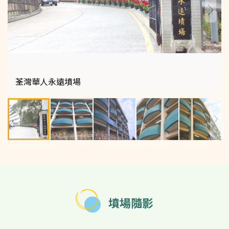
荃灣華人永遠墳場
墳場隨影