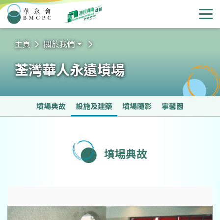
華永會
選
主頁
關於我們
荃灣華人永遠墳場
墳場典故
設施及建築
墳場隨影
寧馨園
墳場典故